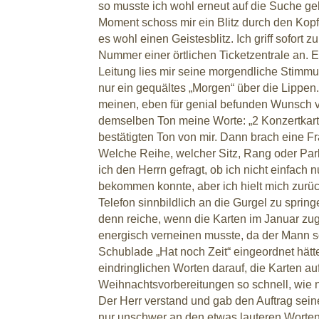
so musste ich wohl erneut auf die Suche g
Moment schoss mir ein Blitz durch den Ko
es wohl einen Geistesblitz. Ich griff sofort z
Nummer einer örtlichen Ticketzentrale an. 
Leitung lies mir seine morgendliche Stimmu
nur ein gequältes „Morgen“ über die Lippen.
meinen, eben für genial befunden Wunsch vo
demselben Ton meine Worte: „2 Konzertkarten
bestätigten Ton von mir. Dann brach eine Fr
Welche Reihe, welcher Sitz, Rang oder Park
ich den Herrn gefragt, ob ich nicht einfach n
bekommen konnte, aber ich hielt mich zur
Telefon sinnbildlich an die Gurgel zu spring
denn reiche, wenn die Karten im Januar zuge
energisch verneinen musste, da der Mann so
Schublade „Hat noch Zeit“ eingeordnet hätte
eindringlichen Worten darauf, die Karten au
Weihnachtsvorbereitungen so schnell, wie n
Der Herr verstand und gab den Auftrag seine
nur unschwer an den etwas lauteren Worte