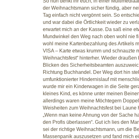
So nun denkt ihr euch, in einer Multimediaa
der Weihnachtsmann sicher fündig, aber nei
Tag einfach nicht vergönnt sein. So entschi
und war dabei die Örtlichkeit wieder zu ve
erwartet mich an der Kasse. Da saß eine e
Mundwinkel den Weg nach oben wohl nie f
wohl meine Kartenbezahlung des Artikels 
VISA – Karte etwas krumm und schnauzte m
Weihnachtsfest“ hinterher. Wieder draußen
Blicken des Sicherheitsbeamten auszuweic
Richtung Buchhandel. Der Weg dort hin stell
umfunktionierter Hindernislauf mit menschl
wurde mir ein Kinderwagen in die Seite ge
kleines Kind, es könne unter meinen Beine
allerdings waren meine Möchtegern Doppelg
Weisheiten zum Weihnachtsfest bei Laune ha
„Wenn man keine Ahnung von der Sache hat
den Profis überlassen“. Gut ich lies den Ma
sei der richtige Weihnachtsmann, um die Be
Massenpanik auszusetzen und fand mich ei