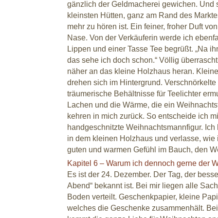
gänzlich der Geldmacherei gewichen. Und so
kleinsten Hütten, ganz am Rand des Marktes
mehr zu hören ist. Ein feiner, froher Duft v
Nase. Von der Verkäuferin werde ich ebenfa
Lippen und einer Tasse Tee begrüßt. „Na ih
das sehe ich doch schon.“ Völlig überrascht
näher an das kleine Holzhaus heran. Klei
drehen sich im Hintergrund. Verschnörkelt
träumerische Behältnisse für Teelichter er
Lachen und die Wärme, die ein Weihnachtsfe
kehren in mich zurück. So entscheide ich mic
handgeschnitzte Weihnachtsmannfigur. Ich
in dem kleinen Holzhaus und verlasse, wie
guten und warmen Gefühl im Bauch, den W
Kapitel 6 – Warum ich dennoch gerne der 
Es ist der 24. Dezember. Der Tag, der besser
Abend“ bekannt ist. Bei mir liegen alle Sa
Boden verteilt. Geschenkpapier, kleine Pap
welches die Geschenke zusammenhält. Be