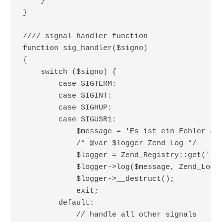
    }

}

//// signal handler function

function sig_handler($signo)

{

    switch ($signo) {

        case SIGTERM:

        case SIGINT:

        case SIGHUP:

        case SIGUSR1:

            $message = 'Es ist ein Fehler auf
            /* @var $logger Zend_Log */

            $logger = Zend_Registry::get('log
            $logger->log($message, Zend_Log::
            $logger->__destruct();

            exit;

        default:

            // handle all other signals
