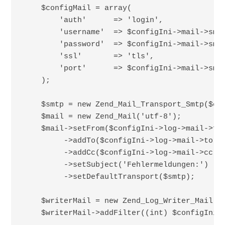
    $configMail = array(

        'auth'      => 'login',

        'username'  => $configIni->mail->smtp
        'password'  => $configIni->mail->smtp
        'ssl'       => 'tls',

        'port'      => $configIni->mail->smtp
    );

    $smtp = new Zend_Mail_Transport_Smtp($con
    $mail = new Zend_Mail('utf-8');

    $mail->setFrom($configIni->log->mail->fro
         ->addTo($configIni->log->mail->to)

         ->addCc($configIni->log->mail->cc)

         ->setSubject('Fehlermeldungen:')

         ->setDefaultTransport($smtp);

    $writerMail = new Zend_Log_Writer_Mail($m
    $writerMail->addFilter((int) $configIni->