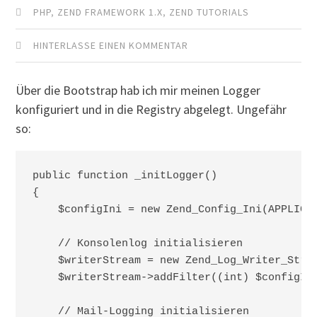
PHP
,
ZEND FRAMEWORK 1.X
,
ZEND TUTORIALS
HINTERLASSE EINEN KOMMENTAR
Über die Bootstrap hab ich mir meinen Logger
konfiguriert und in die Registry abgelegt. Ungefähr
so:
public function _initLogger()

{        

    $configIni = new Zend_Config_Ini(APPLICAT
    // Konsolenlog initialisieren

    $writerStream = new Zend_Log_Writer_Strea
    $writerStream->addFilter((int) $configIni
    // Mail-Logging initialisieren
