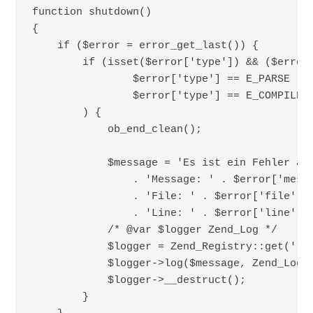
function shutdown()

{

    if ($error = error_get_last()) {

        if (isset($error['type']) && ($error[
                $error['type'] == E_PARSE ||

                $error['type'] == E_COMPILE_E
        ) {

            ob_end_clean();

            $message = 'Es ist ein Fehler auf
                . 'Message: ' . $error['messa
                . 'File: ' . $error['file'] .
                . 'Line: ' . $error['line'];

            /* @var $logger Zend_Log */

            $logger = Zend_Registry::get('log
            $logger->log($message, Zend_Log::
            $logger->__destruct();

        }
