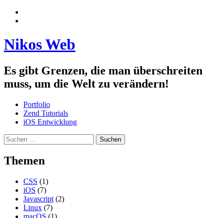
Zum
Menü
Inhalt
anzeigen
Seitenleiste
springen
anzeigen
Nikos Web
Es gibt Grenzen, die man überschreiten
muss, um die Welt zu verändern!
Portfolio
Zend Tutorials
iOS Entwicklung
Suchen
nach:
Themen
CSS
(1)
iOS
(7)
Javascript
(2)
Linux
(7)
macOS
(1)