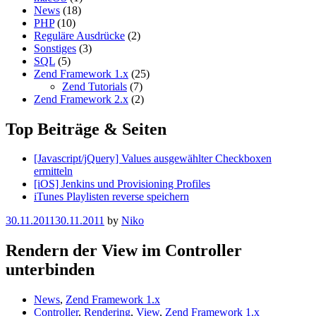
News
(18)
PHP
(10)
Reguläre Ausdrücke
(2)
Sonstiges
(3)
SQL
(5)
Zend Framework 1.x
(25)
Zend Tutorials
(7)
Zend Framework 2.x
(2)
Top Beiträge & Seiten
[Javascript/jQuery] Values ausgewählter Checkboxen
ermitteln
[iOS] Jenkins und Provisioning Profiles
iTunes Playlisten reverse speichern
30.11.2011
30.11.2011
by
Niko
Rendern der View im Controller
unterbinden
News
,
Zend Framework 1.x
Controller
,
Rendering
,
View
,
Zend Framework 1.x