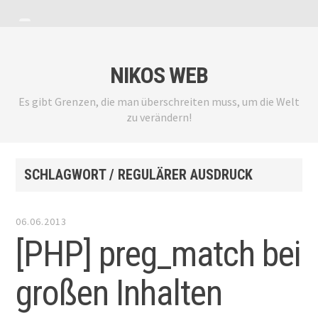
Zum
Menü
Seitenleiste
Inhalt
anzeigen
anzeigen
springen
NIKOS WEB
Es gibt Grenzen, die man überschreiten muss, um die Welt
zu verändern!
SCHLAGWORT / REGULÄRER AUSDRUCK
06.06.2013
[PHP] preg_match bei
großen Inhalten