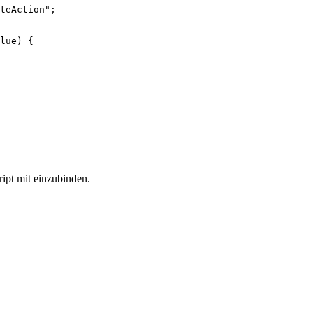
teAction";

lue) {

ript mit einzubinden.