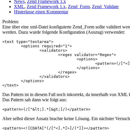
News
,
Zend Framework 1.x
XML
,
Zend Framework 1.x
,
Zend_Form
,
Zend_Validate
Hinterlasse einen Kommentar
Problem:
Eine über eine xml-Datei konfiguierte Zend_Form sollte validiert wer
werden. Dazu wurde folgende Konfiguration (Auszug) verwendet:
<text type="textarea">

	<options required="1">

		<validators>

			<regex validator="Regex">

				<options>

					<pattern>(/[^<].*[>]/)</pattern>

				</options>

			</regex>

		</validators>

	</options>

Das Pattern ist in diesem Fall noch inkorrekt, da innerhalb von XML
Das Pattern sah dann wie folgt aus:
Aber selbst dieser Ansatz brachte keine Lösung. Ein nächster Versuc