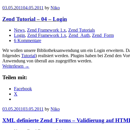
03.05.2011
04.05.2011
by
Niko
Zend Tutorial – 04 – Login
News
,
Zend Framework 1.x
,
Zend Tutorials
Login
,
Zend Framework 1.x
,
Zend_Auth
,
Zend_Form
6 Kommentare
Wir wollen unsere Bibliotheksanwendung um ein Login erweitern. Dafü
folgendes
Tutorial
) realisiert werden. Plugins haben bei Zend den Vor
Anwendung von überall aus zugegriffen werden.
Weiterlesen →
Teilen mit:
Facebook
X
03.05.2011
03.05.2011
by
Niko
XML definierte Zend_Forms – Validierung auf HTM