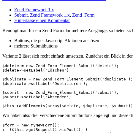
Zend Framework 1.x
Submit
,
Zend Framework 1.x
,
Zend_Form
Hinterlasse einen Kommentar
Benötigt man für ein Zend Formular mehrere Ausgänge, so bieten sic
Buttons, die per Javascript Aktionen auslösen
mehrere Submitbuttons
Variante 2 lässt sich recht einfach umsetzen. Zunächst ein Blick in de
$delete = new Zend_Form_Element_Submit('delete');

$delete->setLabel('Löschen');

$duplicate = new Zend_Form_Element_Submit('duplicate');

$duplicate->setLabel('Duplizieren');

$submit = new Zend_Form_Element_Submit('submit');

$submit->setLabel('Absenden')

Wir haben also drei verschiedene Submitbuttons angelegt und diese 
$form = new MyNewForm();

if ($this->getRequest()->isPost()) {
