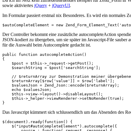
Da ich im Netz kein zufriedenstellendes Beispiel für Zend_Form in 
sowie aktiviertes
jQuery
+
jQueryUI
.
Im Formular passiert erstmal nix Besonderes. Es wird ein normales
Der Controller bekommt eine zusätzliche autocompleteAction spendiert
JSON-kodiert zu übergeben, um sie später im Javascript-File sauber 
für die Auswahl beim Autocomplete gedacht ist.
public function autocompleteAction()

{

    $post = $this->_request->getPost();

    $searchString = $post['searchString'];

    // $returnArray zur Demonstration meiner übergebene
    $returnArray[$row['value']] = $row['label']; 

    $valuesJson = Zend_Json::encode($returnArray);

    echo $valuesJson;

    $this->view->layout()->disableLayout();

    $this->_helper->viewRenderer->setNoRender(true);

Das Javascript kümmert sich schlussendlich um das Absenden des R
$(document).ready(function() {

    $("input#autoCompleteElement").autocomplete({

        source : function( request, response) {
