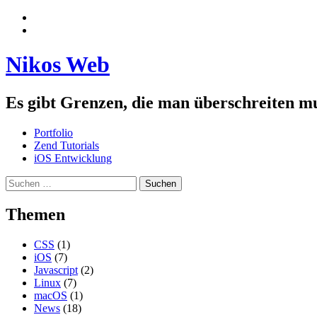
Zum
Menü
Inhalt
anzeigen
Seitenleiste
springen
anzeigen
Nikos Web
Es gibt Grenzen, die man überschreiten m
Portfolio
Zend Tutorials
iOS Entwicklung
Suchen
nach:
Themen
CSS
(1)
iOS
(7)
Javascript
(2)
Linux
(7)
macOS
(1)
News
(18)