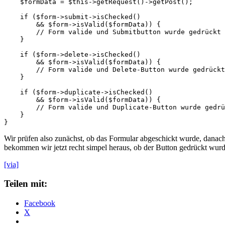
    $formData = $this->getRequest()->getPost();

    if ($form->submit->isChecked() 

        && $form->isValid($formData)) {

        // Form valide und Submitbutton wurde gedrückt

    }

    if ($form->delete->isChecked() 

        && $form->isValid($formData)) {

        // Form valide und Delete-Button wurde gedrückt

    }

    if ($form->duplicate->isChecked() 

        && $form->isValid($formData)) {

        // Form valide und Duplicate-Button wurde gedrü
    }

Wir prüfen also zunächst, ob das Formular abgeschickt wurde, danac
bekommen wir jetzt recht simpel heraus, ob der Button gedrückt wurd
[via]
Teilen mit:
Facebook
X