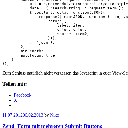
            url = "/meinModul/meinController/autocomple
            data = { 'searchString' : request.term };

            $.post(url, data, function(JSON){

                response($.map(JSON, function (item, va
                    return {

                        label: item,

                        value: value,

                        source: item};

                    }));

            }, 'json');

        },

        minLength: 1,

        autoFocus: true

    });

Zum Schluss natürlich nicht vergessen das Javascript in euer View-Sc
Teilen mit:
Facebook
X
11.07.2012
06.02.2013
by
Niko
Zend_Form mit mehreren Submit-Buttons