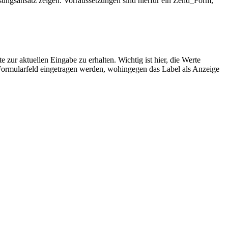
sungsansatz zeigen. Vorraussetzungen sind hierfür ein Zend_Form,
zur aktuellen Eingabe zu erhalten. Wichtig ist hier, die Werte
s Formularfeld eingetragen werden, wohingegen das Label als Anzeige