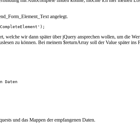
Verbindung mit Autocomplete finden konnte, möchte ich hier meinen Lö
 Zend_Form_Element_Text angelegt.
, welche wir dann später über jQuery ansprechen wollen, um die Werte 
auslesen zu können. Bei meinem $returnArray soll der Value später in
n Daten

equests und das Mappen der empfangenen Daten.