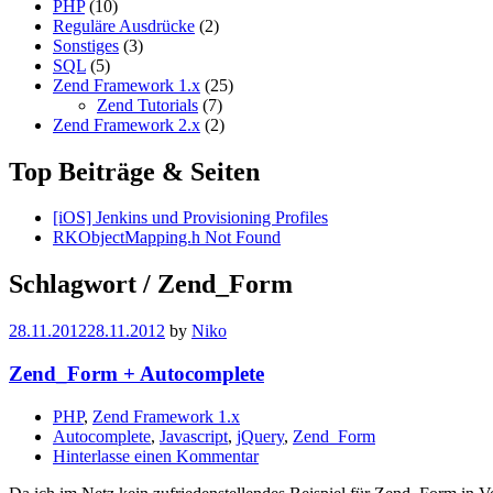
PHP
(10)
Reguläre Ausdrücke
(2)
Sonstiges
(3)
SQL
(5)
Zend Framework 1.x
(25)
Zend Tutorials
(7)
Zend Framework 2.x
(2)
Top Beiträge & Seiten
[iOS] Jenkins und Provisioning Profiles
RKObjectMapping.h Not Found
Schlagwort / Zend_Form
28.11.2012
28.11.2012
by
Niko
Zend_Form + Autocomplete
PHP
,
Zend Framework 1.x
Autocomplete
,
Javascript
,
jQuery
,
Zend_Form
Hinterlasse einen Kommentar