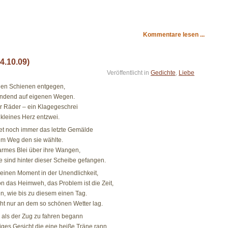
Kommentare lesen ...
4.10.09)
Veröffentlicht in
Gedichte
,
Liebe
den Schienen entgegen,
windend auf eigenen Wegen.
er Räder – ein Klagegeschrei
n kleines Herz entzwei.
et noch immer das letzte Gemälde
em Weg den sie wählte.
armes Blei über ihre Wangen,
e sind hinter dieser Scheibe gefangen.
leinen Moment in der Unendlichkeit,
 das Heimweh, das Problem ist die Zeit,
en, wie bis zu diesem einen Tag.
cht nur an dem so schönen Wetter lag.
, als der Zug zu fahren begann
iges Gesicht die eine heiße Träne rann,