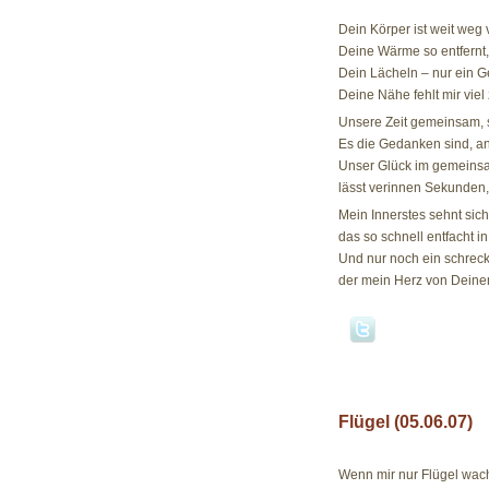
Dein Körper ist weit weg 
Deine Wärme so entfernt, a
Dein Lächeln – nur ein 
Deine Nähe fehlt mir viel 
Unsere Zeit gemeinsam, 
Es die Gedanken sind, an
Unser Glück im gemeinsa
lässt verinnen Sekunden,
Mein Innerstes sehnt sic
das so schnell entfacht in 
Und nur noch ein schreck
der mein Herz von Deinem
Flügel (05.06.07)
05.06.07
Wenn mir nur Flügel wac