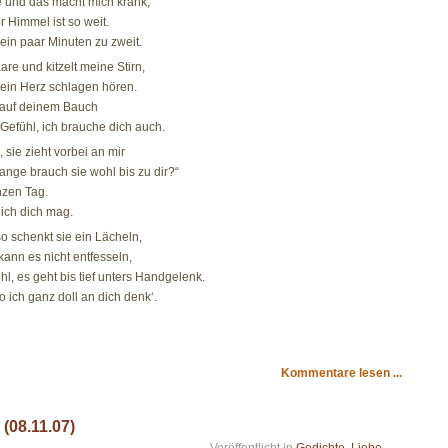
e und das macht mich krank,
er Himmel ist so weit.
 ein paar Minuten zu zweit.
re und kitzelt meine Stirn,
dein Herz schlagen hören.
t auf deinem Bauch
 Gefühl, ich brauche dich auch.
sie zieht vorbei an mir
lange brauch sie wohl bis zu dir?“
nzen Tag.
 ich dich mag.
o schenkt sie ein Lächeln,
kann es nicht entfesseln,
l, es geht bis tief unters Handgelenk.
 ich ganz doll an dich denk‘.
Kommentare lesen ...
(08.11.07)