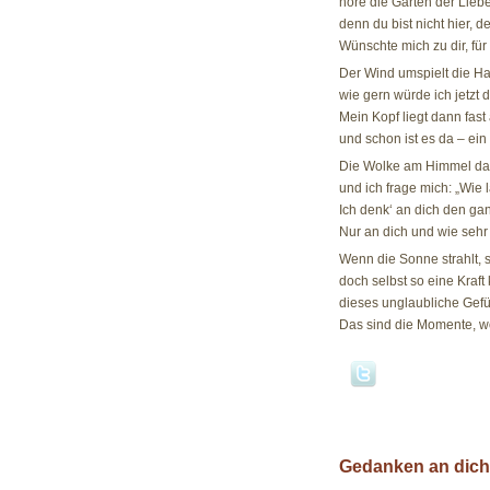
höre die Gärten der Lieb
denn du bist nicht hier, d
Wünschte mich zu dir, für
Der Wind umspielt die Haa
wie gern würde ich jetzt 
Mein Kopf liegt dann fas
und schon ist es da – ein
Die Wolke am Himmel da, 
und ich frage mich: „Wie 
Ich denk‘ an dich den ga
Nur an dich und wie sehr
Wenn die Sonne strahlt, s
doch selbst so eine Kraft 
dieses unglaubliche Gefüh
Das sind die Momente, wo
Gedanken an dich 
08.11.07