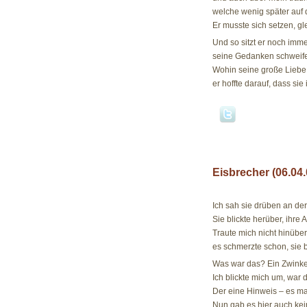
welche wenig später auf d
Er musste sich setzen, g
Und so sitzt er noch imme
seine Gedanken schweife
Wohin seine große Liebe
er hoffte darauf, dass sie
Eisbrecher (06.04.
06.04.09
Ich sah sie drüben an der
Sie blickte herüber, ihr
Traute mich nicht hinübe
es schmerzte schon, sie b
Was war das? Ein Zwinker
Ich blickte mich um, war 
Der eine Hinweis – es ma
Nun gab es hier auch kei