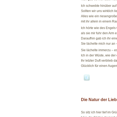
Ich schwebte hinüber auf
Sollten wir uns wirklich l
Alles wie ein riesengroß
mit ihr allein in einem R
Ich hörte wie des Engels
als sie mir fuhr den Arm e
Daraufhin gab ich ihr ein
Sie lächelte mich nur an 
Sie lächelte immerzu – es
Ich in der Wüste, wie der
Ihr letzter Duft verblieb d
Glücklich für einen Augen
Die Natur der Lieb
11.06.08
So sitz ich hier tief im G