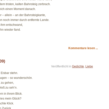
em tristen, kalten Bahnsteig zerbrach.
leich einen Moment danach.
r – allein – an der Bahnsteigkante,
n noch immer durch entfernte Lande.
 ihm entschwand,
 ihn wieder fand.
Kommentare lesen ...
09)
Veröffentlicht in
Gedichte
,
Liebe
 Eisbar stehn.
e Augen – so wunderschön.
r zu gehen,
loß zu seh’n.
n in ihrem Blick.
dies mein Glück?
chte Klick.
n Zurück.