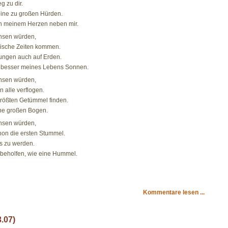
g zu dir.
eine zu großen Hürden.
in meinem Herzen neben mir.
hsen würden,
ische Zeiten kommen.
Lungen auch auf Erden.
besser meines Lebens Sonnen.
hsen würden,
 alle verflogen.
größten Getümmel finden.
hne großen Bogen.
hsen würden,
hon die ersten Stummel.
ns zu werden.
nbeholfen, wie eine Hummel.
Kommentare lesen ...
.07)