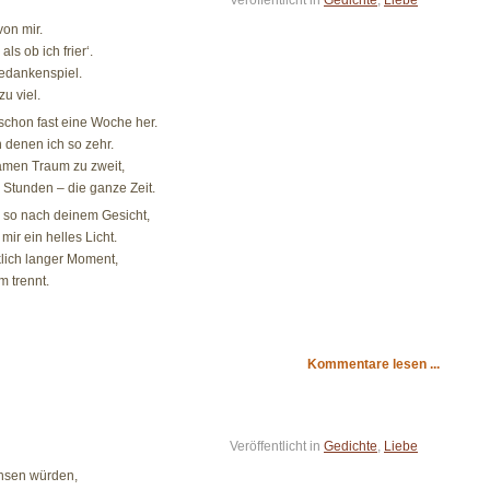
Veröffentlicht in
Gedichte
,
Liebe
von mir.
ls ob ich frier‘.
Gedankenspiel.
zu viel.
schon fast eine Woche her.
 denen ich so zehr.
men Traum zu zweit,
 Stunden – die ganze Zeit.
h so nach deinem Gesicht,
mir ein helles Licht.
lich langer Moment,
 trennt.
Kommentare lesen ...
Veröffentlicht in
Gedichte
,
Liebe
hsen würden,