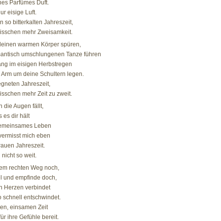
nes Parfümes Duft.
r eisige Luft.
 so bitterkalten Jahreszeit,
bisschen mehr Zweisamkeit.
 deinen warmen Körper spüren,
mantisch umschlungenen Tanze führen
ang im eisigen Herbstregen
 Arm um deine Schultern legen.
egneten Jahreszeit,
isschen mehr Zeit zu zweit.
 die Augen fällt,
 es dir hält
r gemeinsames Leben
vermisst mich eben
rauen Jahreszeit.
nicht so weit.
dem rechten Weg noch,
l und empfinde doch,
n Herzen verbindet
o schnell entschwindet.
sen, einsamen Zeit
ür ihre Gefühle bereit.