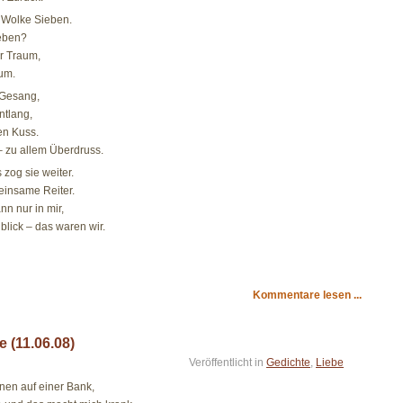
 Wolke Sieben.
ieben?
er Traum,
aum.
 Gesang,
ntlang,
en Kuss.
– zu allem Überdruss.
 zog sie weiter.
 einsame Reiter.
ann nur in mir,
blick – das waren wir.
Kommentare lesen ...
e (11.06.08)
Veröffentlicht in
Gedichte
,
Liebe
rünen auf einer Bank,