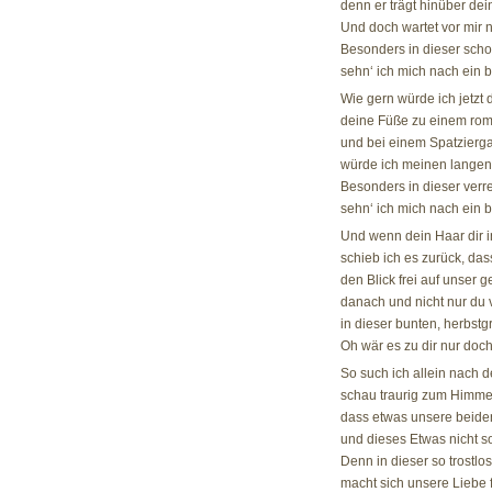
denn er trägt hinüber dei
Und doch wartet vor mir nu
Besonders in dieser schon
sehn‘ ich mich nach ein 
Wie gern würde ich jetzt
deine Füße zu einem ro
und bei einem Spatzierg
würde ich meinen langen
Besonders in dieser verr
sehn‘ ich mich nach ein b
Und wenn dein Haar dir in
schieb ich es zurück, dass
den Blick frei auf unse
danach und nicht nur du 
in dieser bunten, herbstg
Oh wär es zu dir nur doch 
So such ich allein nach 
schau traurig zum Himme
dass etwas unsere beide
und dieses Etwas nicht s
Denn in dieser so trostlo
macht sich unsere Liebe f