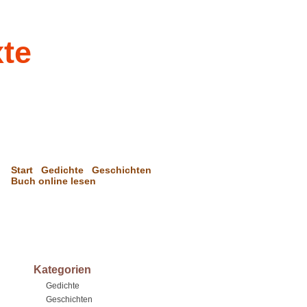
xte
Start
Gedichte
Geschichten
Buch online lesen
Kategorien
Gedichte
Geschichten