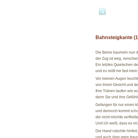
Bahnsteigkante (1
14.10.09
Die Beine baumeln nun 
der Zug ist weg, versch
Ein letztes Quietschen d
und es reißt mir fast mei
Vor meinen Augen leucht
von ihrem Gesicht und d
Ihre Tränen laufen wie w
denn Sie und ihre Gefühl
Gefangen für nur einen k
und dennoch kommt schon
die nicht möchte verfließ
Und ich weiß, dass es ni
Die Hand rutschte hinfort
und auch über mein traur